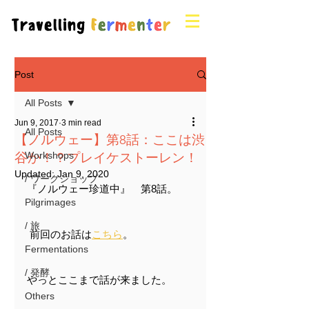
Post
All Posts
Jun 9, 2017
3 min read
All Posts
【ノルウェー】第8話：ここは渋
谷か！？プレイケストーレン！
Workshops
Updated:
Jan 9, 2020
/ ワークショップ
『ノルウェー珍道中』　第8話。
Pilgrimages
/ 旅
 前回のお話は
こちら
。
Fermentations
/ 発酵
やっとここまで話が来ました。
Others