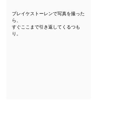
プレイケストーレンで写真を撮った
ら、
すぐここまで引き返してくるつも
り。
さあ、「渋谷地帯」を何度も切り抜
けて
やっと眺めが爽快な場所までやって
来た。