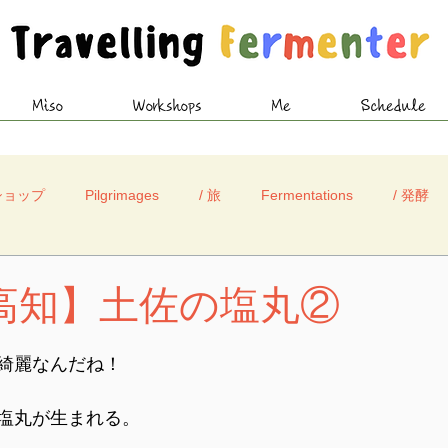
Miso
Workshops
Me
Schedule
ショップ
Pilgrimages
/ 旅
Fermentations
/ 発酵
 高知】土佐の塩丸②
綺麗なんだね！
塩丸が生まれる。