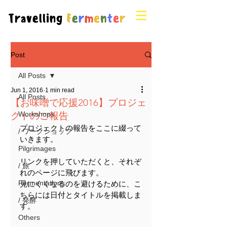
Post
All Posts
Jun 1, 2016
1 min read
All Posts
【お味噌で応援2016】プロジェ
クトのご報告
Workshops
プロジェクトの報告をここに綴って
/ ワークショップ
いきます。
Pilgrimages
リンクを押していただくと、それぞ
/ 旅
れのページに飛びます。
Fermentations
見にくくなるのを避けるために、こ
ちらには日付とタイトルを掲載しま
/ 発酵
す。
Others