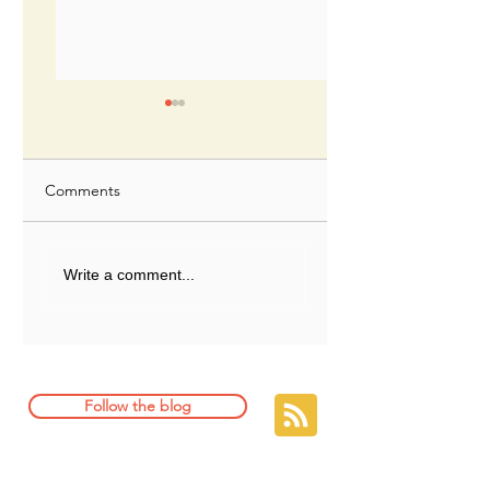
【レシピ】私は親
丼をこう作る。
海外で日本の家庭料
Comments
を作る時、 作りたい
よりも、手に入る具
【レシピ】白菜漬け
からメニューを考え
Write a comment...
(乳酸発酵)
いた。 特によく作っ
のは、親子丼。 簡単
で、大人数分一気に
れる。 発酵旅人の親
丼は、 玉ねぎの甘み
Follow the blog
引き出して作るので そ
の点も好評だった。 
シピのリクエストが