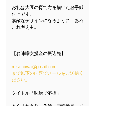
お礼は大豆の育て方を描いたお手紙
付きです。
素敵なデザインになるように、あれ
これ考え中。
【お味噌支援金の振込先】
misonowa@gmail.com　
まで以下の内容でメールをご送信く
ださい。
タイトル「味噌で応援」
本文「お名前、住所、電話番号、メ
ールアドレス、ご支援頂ける金額」
メッセージがある場合は、メッセー
ジの送り先を明確にしてメールに記