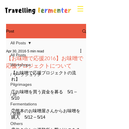
Post
All Posts
Apr 30, 2016
5 min read
All Posts
【お味噌で応援2016】お味噌で
応援プロジェクトについて
Workshops
【お味噌で応援プロジェクトの流
/ ワークショップ
れ】
Pilgrimages
①お味噌を買う資金を募る　5/1 – 
/ 旅
5/10
Fermentations
②熊本のお味噌屋さんからお味噌を
/ 発酵
購入    5/12 – 5/14
Others