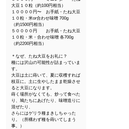
大豆１０粒（約100円相当）
１００００円〜　お手紙・たね大豆
１０粒・米or合わせ味噌 700g　
（約1500円相当）
５００００円　　お手紙・たね大豆
１０粒・米・合わせ味噌 各700g　
（約2200円相当）
＊なぜ、たね大豆をお礼に？
種には沢山の可能性が詰まっていま
す。
大豆は土に蒔いて、夏に収穫すれば
枝豆に。土に生やしたまま乾燥させ
ると大豆になります。
蒔く場所がなくても、炒って食べた
り、鳩たちにあげたり、味噌造りに
混ぜたり、
さらにはゲリラ種まきしちゃった
り。（所構わず種を蒔いてしまう
事。）