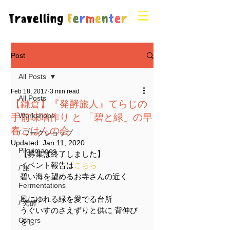
Post
All Posts
Feb 18, 2017
3 min read
All Posts
【鎌倉】『発酵旅人』てらじの
手前味噌作り と 「碧と緑」の早
Workshops
春ごはんの会
/ ワークショップ
Updated:
Jan 11, 2020
Pilgrimages
【募集は終了しました】
イベント報告は
こちら
/ 旅
碧い海を望めるお寺さんの近く
Fermentations
風にゆれる緑を愛でる台所
/ 発酵
うぐいすのさえずりと供に 背伸び
Others
をし