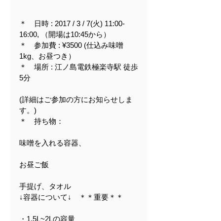
＊　日時 : 2017 / 3 / 7(火) 11:00-
16:00, （開場は10:45から）
＊　参加費 : ¥3500 (仕込み味噌
1kg、お昼つき）
＊　場所 : 江ノ島電鉄極楽寺駅 徒歩
5分
(詳細はご参加の方にお知らせしま
す。)
＊　持ち物：
味噌を入れる容器、
お昼ご飯
手提げ、タオル
↓容器について↓　＊＊重要＊＊
・1.5L~2Lの容量