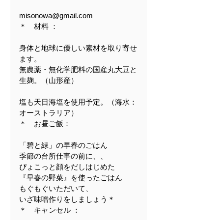
misonowa@gmail.com
＊　材料 ：
身体と地球に優しい素材を取り寄せ
ます。
無農薬・無化学肥料の国産丸大豆と
生麹。（山形産）
塩も天日海塩を使用予定。（海水：
オーストラリア）
＊　お昼ご飯：
「碧と緑」の早春のごはん
季節の台所仕事の前に、、
ぴょこっと顔をだしはじめた
『早春の野菜』を使ったごはん
もぐもぐいただいて、
いざ味噌作りをしましょう＊
＊　キャンセル ：