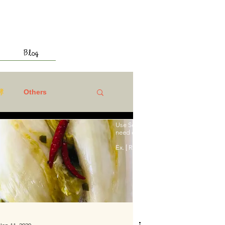
Blog
酵
Others
Use Search to find what you
need easily.
​Ex. [ Recipe ], [ Norway ]​