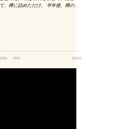
て、樽に詰めただけ。 半年後、樽の中
にはお味噌があった。 「発酵とは何だ
ろう？」 日本人は長い年月をかけて 発
酵食品をたくさん生み出してきた。...