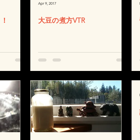
Apr 9, 2017
！！
大豆の煮方VTR