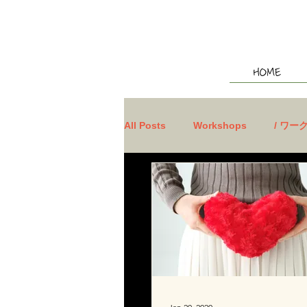
HOME
All Posts
Workshops
/ ワー
/ その他