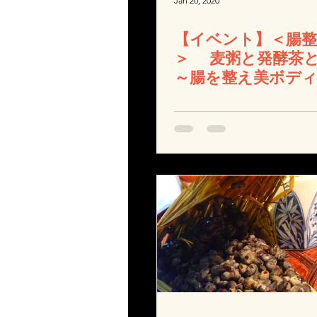
Jan 20, 2020
【イベント】＜腸
＞ 麦粥と発酵茶
～腸を整え美ボデ