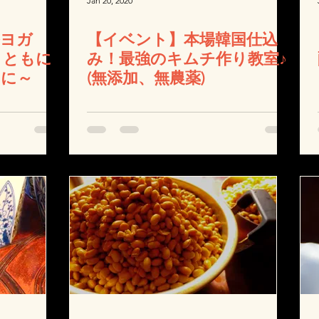
Jan 20, 2020
整ヨガ
【イベント】本場韓国仕込
とともに
み！最強のキムチ作り教室♪
ィに～
(無添加、無農薬)