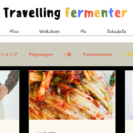
Miso
Workshops
Me
Schedule
クショップ
Pilgrimages
/ 旅
Fermentations
/ 発